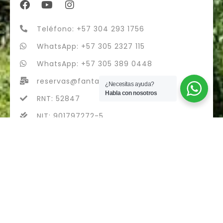
Teléfono: +57 304 293 1756
WhatsApp: +57 305 2327 115
WhatsApp: +57 305 389 0448
reservas@fantasytours.co
¿Necesitas ayuda?
Habla con nosotros
RNT: 52847
NIT: 901797272-5
fantasytours S.A.S - RNT 52847
Diseñado con
por Airvi