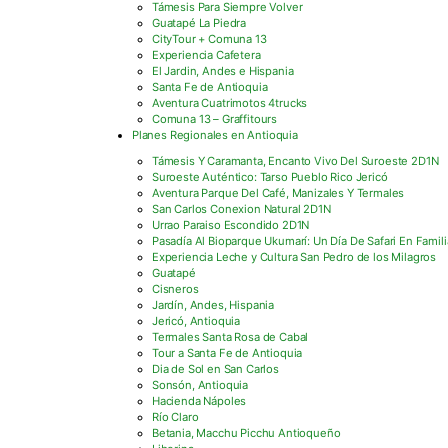
Támesis Para Siempre Volver
Guatapé La Piedra
CityTour + Comuna 13
Experiencia Cafetera
El Jardin, Andes e Hispania
Santa Fe de Antioquia
Aventura Cuatrimotos 4trucks
Comuna 13 – Graffitours
Planes Regionales en Antioquia
Támesis Y Caramanta, Encanto Vivo Del Suroeste 2D1N
Suroeste Auténtico: Tarso Pueblo Rico Jericó
Aventura Parque Del Café, Manizales Y Termales
San Carlos Conexion Natural 2D1N
Urrao Paraiso Escondido 2D1N
Pasadía Al Bioparque Ukumarí: Un Día De Safari En Famili
Experiencia Leche y Cultura San Pedro de los Milagros
Guatapé
Cisneros
Jardín, Andes, Hispania
Jericó, Antioquia
Termales Santa Rosa de Cabal
Tour a Santa Fe de Antioquia
Dia de Sol en San Carlos
Sonsón, Antioquia
Hacienda Nápoles
Río Claro
Betania, Macchu Picchu Antioqueño