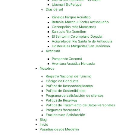
Ukumari BioParque
Días de sol
Kanaloa Parque Acuático
Betania, Macchu Picchu Antioqueño
Concepción más Matasanos
San Luis Rio Dormilon
El Santorini Colombiano Doradal
Acuarela del Río Santa fe de Antioquia
Hostería las Margaritas San Jerónimo
Aventura
Parapente Cocorná
Aventura Acuática Norcasia
Nosotros
Registro Nacional de Turismo
Código de Conducta
Política de Responsabilidades
Política de Sostenibilidad
Programa de satisfacción de clientes
Política de Reservas
Política de Tratamiento de Datos Personales
Preguntas frecuentes
Encuesta de Satisfacción
Blog
Inicio
Pasadías desde Medellín