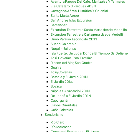
Aventura Parque Del Café, Manizales Y Termales
Eje Cafetero 3 Parques 4D3N
Cartagena Aérea: Histórica Y Colonial
Santa Marta Aereo
San Andres Islas Excursion
Santander
Excursion Terrestre a Santa Marta desde Medellin
Excursion Terrestre a Cartagena desde Medellin
Urrao Paraíso Escondido 2D1N
Sur de Colombia
Nuquí – Ballenas
Isla Fuerte: Un Lugar Donde El Tiempo Se Detiene
Tolú Coveñas Plan Familiar
Rincon del Mar, San Onofre
Guajira
Tolú/Coveñas
Betania y El Jardin 2D1N
El Jardín 2Dias
Boyacá
Nápoles + Santorini 2D1N
De Jericó a El Jardin 2D1N
Capurganá
Llanos Orientales
Caño Cristales
Senderismo
Río Claro
Río Melcocho
Cueva del Esplendor – El Jardín