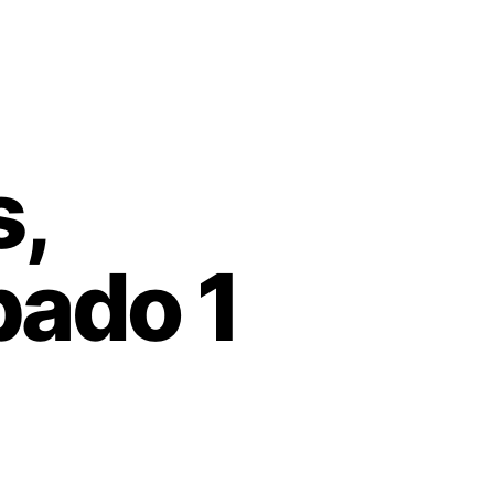
s,
ábado 1