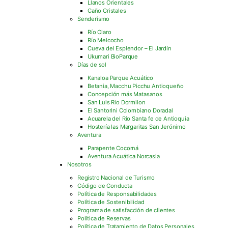
Llanos Orientales
Caño Cristales
Senderismo
Río Claro
Río Melcocho
Cueva del Esplendor – El Jardín
Ukumari BioParque
Días de sol
Kanaloa Parque Acuático
Betania, Macchu Picchu Antioqueño
Concepción más Matasanos
San Luis Rio Dormilon
El Santorini Colombiano Doradal
Acuarela del Río Santa fe de Antioquia
Hostería las Margaritas San Jerónimo
Aventura
Parapente Cocorná
Aventura Acuática Norcasia
Nosotros
Registro Nacional de Turismo
Código de Conducta
Política de Responsabilidades
Política de Sostenibilidad
Programa de satisfacción de clientes
Política de Reservas
Política de Tratamiento de Datos Personales