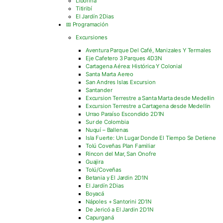
Liborina
Titiribí
El Jardín 2Dias
📅 Programación
Excursiones
Aventura Parque Del Café, Manizales Y Termales
Eje Cafetero 3 Parques 4D3N
Cartagena Aérea: Histórica Y Colonial
Santa Marta Aereo
San Andres Islas Excursion
Santander
Excursion Terrestre a Santa Marta desde Medellin
Excursion Terrestre a Cartagena desde Medellin
Urrao Paraíso Escondido 2D1N
Sur de Colombia
Nuquí – Ballenas
Isla Fuerte: Un Lugar Donde El Tiempo Se Detiene
Tolú Coveñas Plan Familiar
Rincon del Mar, San Onofre
Guajira
Tolú/Coveñas
Betania y El Jardin 2D1N
El Jardín 2Dias
Boyacá
Nápoles + Santorini 2D1N
De Jericó a El Jardin 2D1N
Capurganá