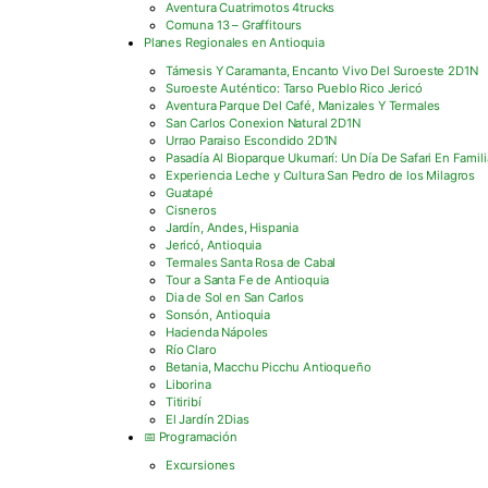
Aventura Cuatrimotos 4trucks
Comuna 13 – Graffitours
Planes Regionales en Antioquia
Támesis Y Caramanta, Encanto Vivo Del Suroeste 2D1N
Suroeste Auténtico: Tarso Pueblo Rico Jericó
Aventura Parque Del Café, Manizales Y Termales
San Carlos Conexion Natural 2D1N
Urrao Paraiso Escondido 2D1N
Pasadía Al Bioparque Ukumarí: Un Día De Safari En Famili
Experiencia Leche y Cultura San Pedro de los Milagros
Guatapé
Cisneros
Jardín, Andes, Hispania
Jericó, Antioquia
Termales Santa Rosa de Cabal
Tour a Santa Fe de Antioquia
Dia de Sol en San Carlos
Sonsón, Antioquia
Hacienda Nápoles
Río Claro
Betania, Macchu Picchu Antioqueño
Liborina
Titiribí
El Jardín 2Dias
📅 Programación
Excursiones