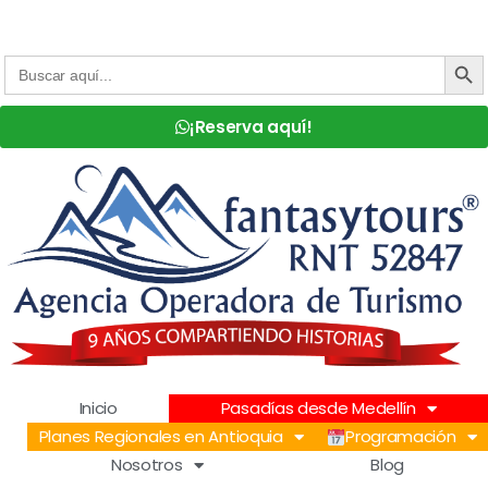
Centro Comercial San Juan la 70, Local 304
+57 305 232 7115
+57 305 3890448
BOTÓN D
Buscar:
¡Reserva aquí!
Inicio
Pasadías desde Medellín
Planes Regionales en Antioquia
Programación
Nosotros
Blog