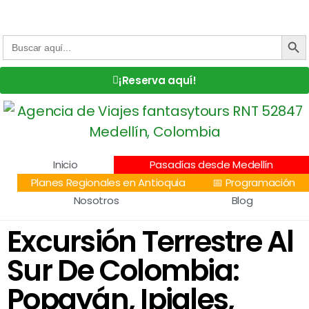
Centro Comercial San Juan la 70, Local 304
+57 305 232 7115
+57 305 3890448
BOTÓN DE
Buscar:
¡Reserva aquí!
Inicio
Pasadías desde Medellín
Planes Regionales en Antioquia
📅 Programación
Nosotros
Blog
Excursión Terrestre Al
Sur De Colombia:
Popayán, Ipiales,