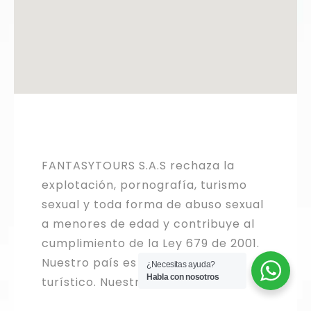
FANTASYTOURS S.A.S rechaza la
explotación, pornografía, turismo
sexual y toda forma de abuso sexual
a menores de edad y contribuye al
cumplimiento de la Ley 679 de 2001.
Nuestro país es un gran destino
¿Necesitas ayuda?
Habla con nosotros
turístico. Nuestros niños NO.