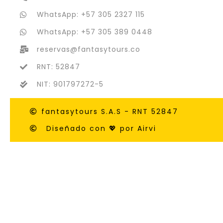
WhatsApp: +57 305 2327 115
WhatsApp: +57 305 389 0448
reservas@fantasytours.co
RNT: 52847
NIT: 901797272-5
fantasytours S.A.S - RNT 52847
Diseñado con 💖 por Airvi