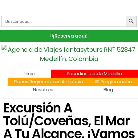
Centro Comercial San Juan la 70, Local 304
+57 305 232 7115
+57 305 3890448
BOTÓN DE
Buscar:
¡Reserva aquí!
Inicio
Pasadías desde Medellín
Planes Regionales en Antioquia
📅 Programación
Nosotros
Blog
Excursión A
Tolú/Coveñas, El Mar
A Tu Alcance, ¡Vamos