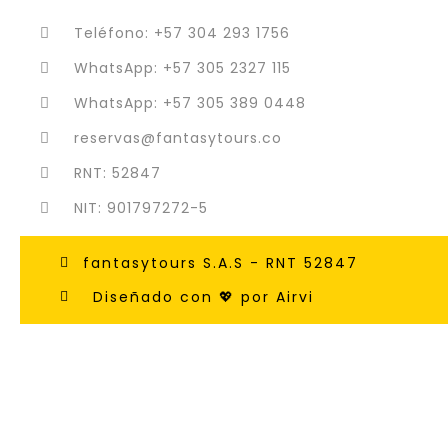
Teléfono: +57 304 293 1756
WhatsApp: +57 305 2327 115
WhatsApp: +57 305 389 0448
reservas@fantasytours.co
RNT: 52847
NIT: 901797272-5
fantasytours S.A.S - RNT 52847
Diseñado con 💖 por Airvi