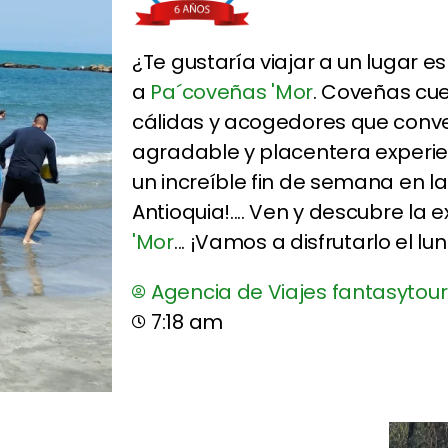
¿Te gustaría viajar a un lugar es
a
Pa´coveñas 'Mor
. Coveñas cu
cálidas y acogedores que conver
agradable y placentera experien
un increíble fin de semana en l
Antioquia!.... Ven y descubre la 
'Mor
... ¡Vamos a disfrutarlo el lu
Agencia de Viajes fantasytour
7:18 am