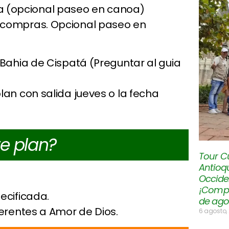
ra (opcional paseo en canoa)
de compras. Opcional paseo en
 Bahia de Cispatá (Preguntar al guia
lan con salida jueves o la fecha
te plan?
Tour Cu
Antioqu
Occiden
¡Compar
ecificada.
de ago
ferentes a Amor de Dios.
6 agosto,