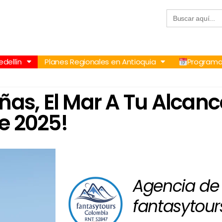
Buscar:
57 305 232 7115
+57 305 3890448
dellín
Planes Regionales en Antioquia
Programa
as, El Mar A Tu Alcance
de 2025!
Agencia de 
fantasytour