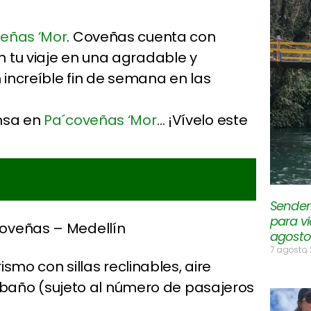
eñas ‘Mor
. Coveñas cuenta con
 tu viaje en una agradable y
n increíble fin de semana en las
ensa en
Pa´coveñas ‘Mor
… ¡Vívelo este
Senderi
para vi
 Coveñas – Medellín
agosto
7 agosto,
ismo con sillas reclinables, aire
, baño (sujeto al número de pasajeros