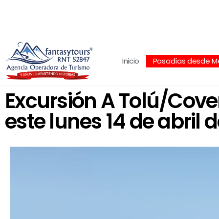
Centro Comercial San Juan la 70, Local 304
+
Inicio
Pasadías desde Me
Excursión A Tolú/Coveñ
este lunes 14 de abril 