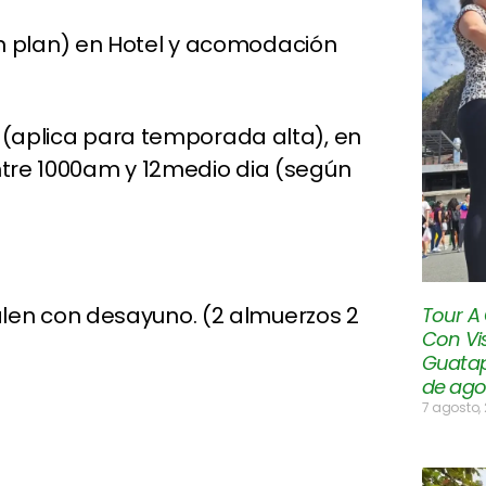
n plan) en Hotel y acomodación
 (aplica para temporada alta), en
tre 1000am y 12medio dia (según
len con desayuno. (2 almuerzos 2
Tour A
Con Vis
Guatap
de ago
7 agosto,