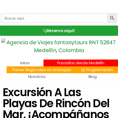
Centro Comercial San Juan la 70, Local 304
+57 305 232 7115
+57 305 3890448
BOTÓN DE
Buscar:
¡Reserva aquí!
Inicio
Pasadías desde Medellín
Planes Regionales en Antioquia
📅 Programación
Nosotros
Blog
Excursión A Las
Playas De Rincón Del
Mar, ¡Acompáñanos