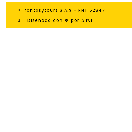
fantasytours S.A.S - RNT 52847
Diseñado con 💖 por Airvi