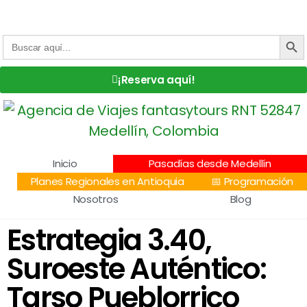
Centro Comercial San Juan la 70, Local 304
+57 305 232 7115
+57 305 3890448
BOTÓN DE
Buscar:
¡Reserva aquí!
Inicio
Pasadías desde Medellín
Planes Regionales en Antioquia
📅 Programación
Nosotros
Blog
Estrategia 3.40,
Suroeste Auténtico:
Tarso Pueblorrico