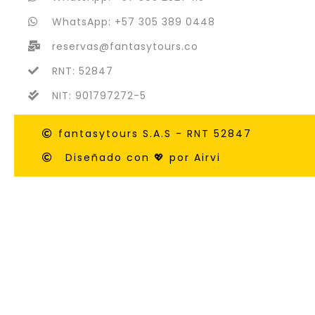
WhatsApp: +57 305 389 0448
reservas@fantasytours.co
RNT: 52847
NIT: 901797272-5
fantasytours S.A.S - RNT 52847
Diseñado con 💖 por Airvi