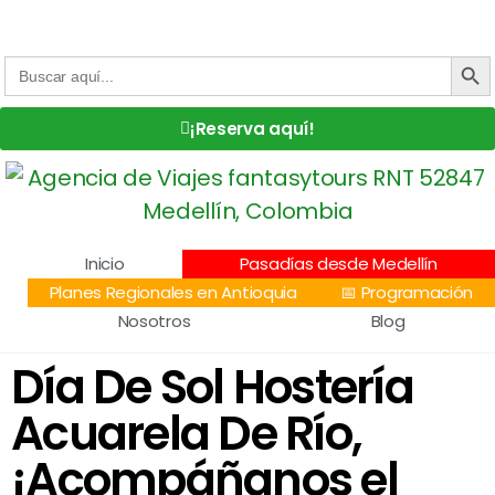
Centro Comercial San Juan la 70, Local 304
+57 305 232 7115
+57 305 3890448
BOTÓN DE
Buscar:
¡Reserva aquí!
Inicio
Pasadías desde Medellín
Planes Regionales en Antioquia
📅 Programación
Nosotros
Blog
Día De Sol Hostería
Acuarela De Río,
¡Acompáñanos el