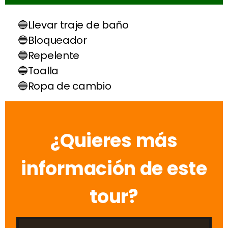
Llevar traje de baño
Bloqueador
Repelente
Toalla
Ropa de cambio
¿Quieres más
información de este
tour?