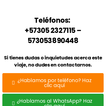
Teléfonos:
+57305 2327115 –
573053890448
Si tienes dudas o inquietudes acerca este
viaje, no dudes en contactarnos.
¿Hablamos por teléfono? Haz
clic aquí
¿Hablamos al WhatsApp? Haz
clic aquí