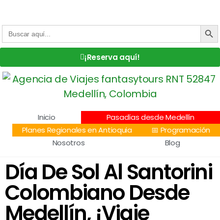
Centro Comercial San Juan la 70, Local 304
+57 305 232 7115
+57 305 3890448
BOTÓN DE
Buscar:
¡Reserva aquí!
Inicio
Pasadías desde Medellín
Planes Regionales en Antioquia
📅 Programación
Nosotros
Blog
Día De Sol Al Santorini
Colombiano Desde
Medellín, ¡Viaje