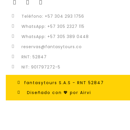
Teléfono: +57 304 293 1756
WhatsApp: +57 305 2327 115
WhatsApp: +57 305 389 0448
reservas@fantasytours.co
RNT: 52847
NIT: 901797272-5
fantasytours S.A.S - RNT 52847
Diseñado con 💖 por Airvi