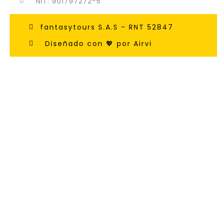
NIT: 901797272-5
fantasytours S.A.S - RNT 52847
Diseñado con 💖 por Airvi