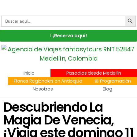
Centro Comercial San Juan la 70, Local 304
+57 305 232 7115
+57 305 3890448
BOTÓN DE
Buscar:
¡Reserva aquí!
Inicio
Pasadías desde Medellín
Planes Regionales en Antioquia
📅 Programación
Nosotros
Blog
Descubriendo La
Magia De Venecia,
¡Viaja este domingo 11