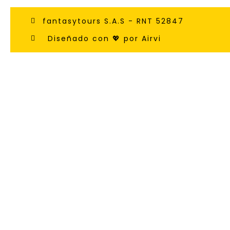
fantasytours S.A.S - RNT 52847
Diseñado con 💖 por Airvi