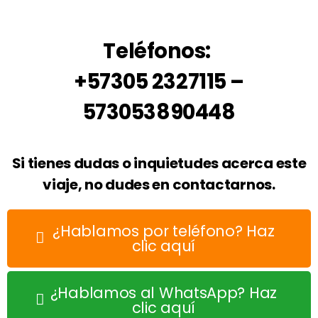
Teléfonos:
+57305 2327115 –
573053890448
Si tienes dudas o inquietudes acerca este
viaje, no dudes en contactarnos.
¿Hablamos por teléfono? Haz
clic aquí
¿Hablamos al WhatsApp? Haz
clic aquí