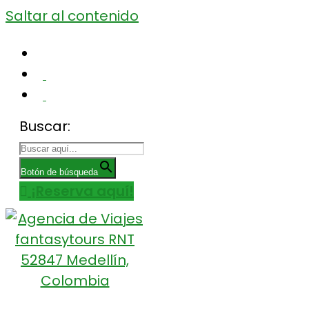
Saltar al contenido
Centro Comercial San Juan la 70, Local 304
+57 305 232 7115
+57 305 3890448
Buscar:
Botón de búsqueda
¡Reserva aquí!