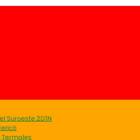
el Suroeste 2D1N
Jericó
Y Termales