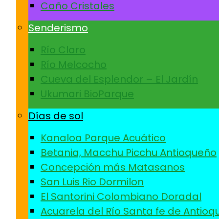
Caño Cristales
Senderismo
Río Claro
Río Melcocho
Cueva del Esplendor – El Jardín
Ukumari BioParque
Días de sol
Kanaloa Parque Acuático
Betania, Macchu Picchu Antioqueño
Concepción más Matasanos
San Luis Rio Dormilon
El Santorini Colombiano Doradal
Acuarela del Río Santa fe de Antioq