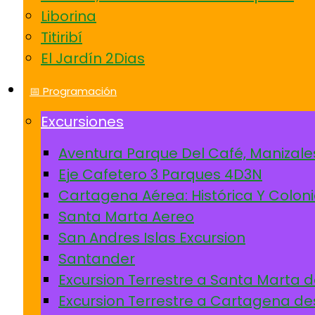
Liborina
Titiribí
El Jardín 2Dias
📅 Programación
Excursiones
Aventura Parque Del Café, Manizale
Eje Cafetero 3 Parques 4D3N
Cartagena Aérea: Histórica Y Coloni
Santa Marta Aereo
San Andres Islas Excursion
Santander
Excursion Terrestre a Santa Marta 
Excursion Terrestre a Cartagena de