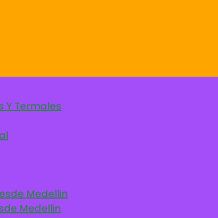
s Y Termales
al
desde Medellin
sde Medellin