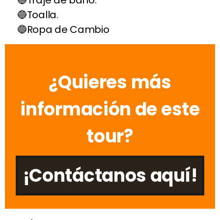
Traje de baño.
Toalla.
Ropa de Cambio
¿Quieres más
información de este
tour?
¡Contáctanos aquí!