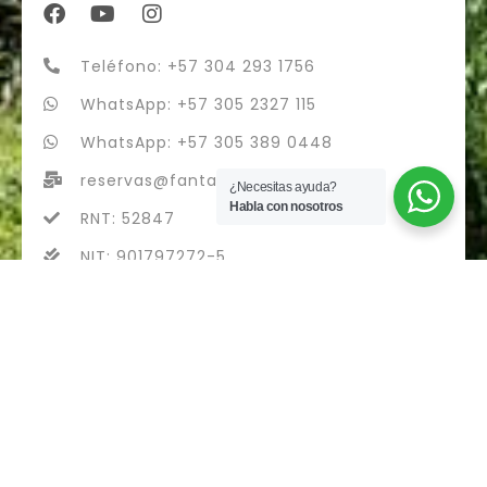
Teléfono: +57 304 293 1756
WhatsApp: +57 305 2327 115
WhatsApp: +57 305 389 0448
reservas@fantasytours.co
¿Necesitas ayuda?
Habla con nosotros
RNT: 52847
NIT: 901797272-5
fantasytours S.A.S - RNT 52847
Diseñado con
por Airvi