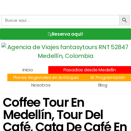
Centro Comercial San Juan la 70, Local 304
+57 305 232 7115
+57 305 3890448
BOTÓN DE
Buscar:
¡Reserva aquí!
Inicio
Pasadías desde Medellín
Planes Regionales en Antioquia
📅 Programación
Nosotros
Blog
Coffee Tour En
Medellín, Tour Del
Café, Cata De Café En