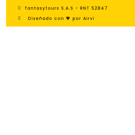
fantasytours S.A.S - RNT 52847
Diseñado con 💖 por Airvi