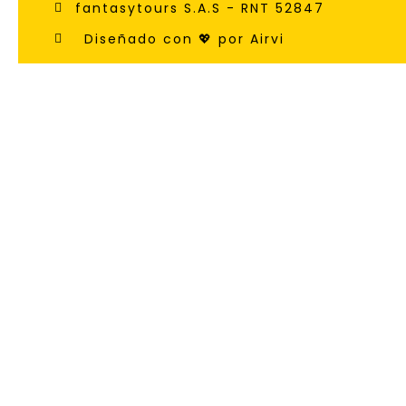
fantasytours S.A.S - RNT 52847
Diseñado con 💖 por Airvi