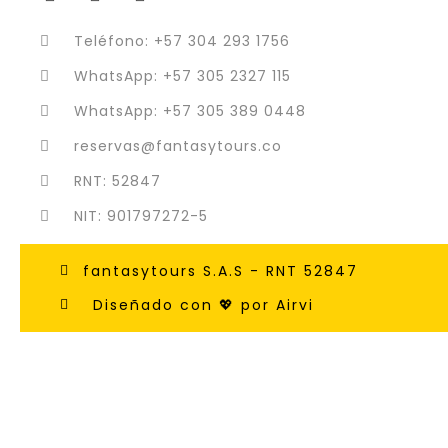
Teléfono: +57 304 293 1756
WhatsApp: +57 305 2327 115
WhatsApp: +57 305 389 0448
reservas@fantasytours.co
RNT: 52847
NIT: 901797272-5
fantasytours S.A.S - RNT 52847
Diseñado con 💖 por Airvi