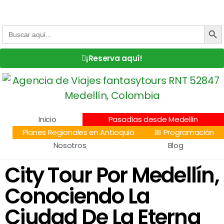
Centro Comercial San Juan la 70, Local 304
+57 305 232 7115
+57 305 3890448
BOTÓN DE
Buscar:
¡Reserva aquí!
Inicio
Pasadías desde Medellín
Planes Regionales en Antioquia
📅 Programación
Nosotros
Blog
City Tour Por Medellín,
Conociendo La
Ciudad De La Eterna