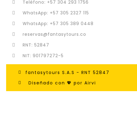
Teléfono: +57 304 293 1756
WhatsApp: +57 305 2327 115
WhatsApp: +57 305 389 0448
reservas@fantasytours.co
RNT: 52847
NIT: 901797272-5
fantasytours S.A.S - RNT 52847
Diseñado con 💖 por Airvi