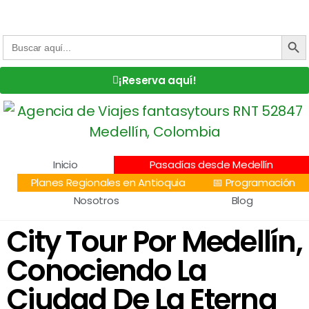
Centro Comercial San Juan la 70, Local 304
+57 305 232 7115
+57 305 3890448
BOTÓN DE
Buscar:
¡Reserva aquí!
Inicio
Pasadías desde Medellín
Planes Regionales en Antioquia
📅 Programación
Nosotros
Blog
City Tour Por Medellín,
Conociendo La
Ciudad De La Eterna