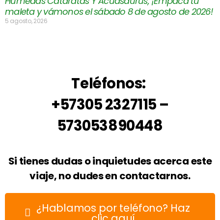
Húmedas Cataratas Y Acuasaurus, ¡Empaca tu
maleta y vámonos el sábado 8 de agosto de 2026!
5 agosto, 2026
Teléfonos:
+57305 2327115 –
573053890448
Si tienes dudas o inquietudes acerca este
viaje, no dudes en contactarnos.
¿Hablamos por teléfono? Haz
clic aquí