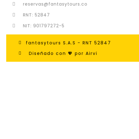
reservas@fantasytours.co
RNT: 52847
NIT: 901797272-5
fantasytours S.A.S - RNT 52847
Diseñado con 💖 por Airvi