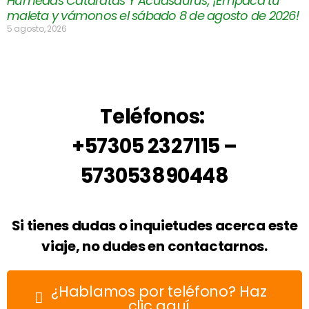
Húmedas Cataratas Y Acuasaurus, ¡Empaca tu
maleta y vámonos el sábado 8 de agosto de 2026!
5 agosto, 2026
Teléfonos:
+57305 2327115 –
573053890448
Si tienes dudas o inquietudes acerca este
viaje, no dudes en contactarnos.
¿Hablamos por teléfono? Haz
clic aquí