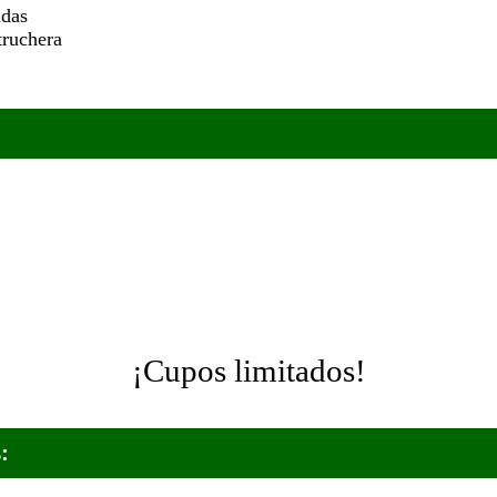
idas
truchera
¡Reserva ahora!
Cupos limitados
: