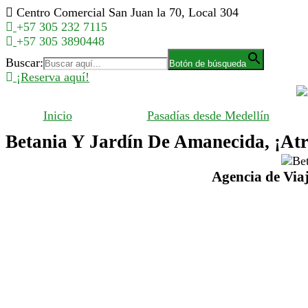
Saltar
Centro Comercial San Juan la 70, Local 304
al
+57 305 232 7115
contenido
+57 305 3890448
Buscar:
Botón de búsqueda
¡Reserva aquí!
Inicio
Pasadías desde Medellín
Betania Y Jardín De Amanecida, ¡Atré
Agencia de Viaj