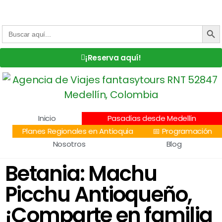
Centro Comercial San Juan la 70, Local 304
+57 305 232 7115
+57 305 3890448
BOTÓN DE
Buscar:
¡Reserva aquí!
Inicio
Pasadías desde Medellín
Planes Regionales en Antioquia
📅 Programación
Nosotros
Blog
Betania: Machu
Picchu Antioqueño,
¡Comparte en familia