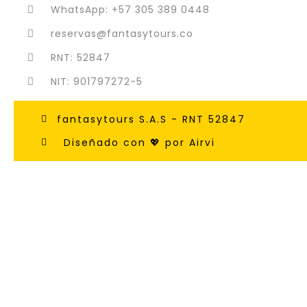
WhatsApp: +57 305 389 0448
reservas@fantasytours.co
RNT: 52847
NIT: 901797272-5
fantasytours S.A.S - RNT 52847
Diseñado con 💖 por Airvi