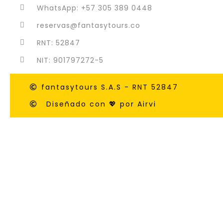
WhatsApp: +57 305 389 0448
reservas@fantasytours.co
RNT: 52847
NIT: 901797272-5
fantasytours S.A.S - RNT 52847
Diseñado con 💖 por Airvi