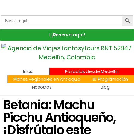
Centro Comercial San Juan la 70, Local 304
+57 305 232 7115
+57 305 3890448
BOTÓN DE
Buscar:
¡Reserva aquí!
Inicio
Pasadías desde Medellín
Planes Regionales en Antioquia
📅 Programación
Nosotros
Blog
Betania: Machu
Picchu Antioqueño,
¡Disfrútalo este