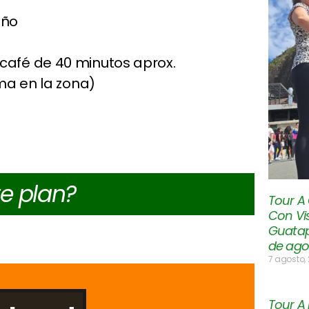
eño
 café de 40 minutos aprox.
ima en la zona)
te plan?
Tour A
Con Vis
Guatap
de ago
7 agosto,
Tour A