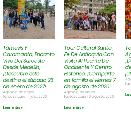
Támesis Y
Tour Cultural Santa
To
Caramanta, Encanto
Fe De Antioquia Con
Ag
Vivo Del Suroeste
Visita Al Puente De
¡D
Desde Medellin,
Occidente Y Centro
de
¡Descubre este
Histórico, ¡Comparte
ju
destino el sábado 23
en familia el viernes 7
Age
fan
de enero de 2027!
de agosto de 2026!
Agencia de Viajes
Agencia de Viajes
Le
fantasytours
11 julio, 2026
fantasytours
6 agosto, 2026
Leer más »
Leer más »