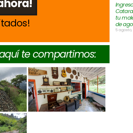
ahora!
Ingres
Catara
tu mal
itados
de ago
5 agosto,
 aquí te compartimos: