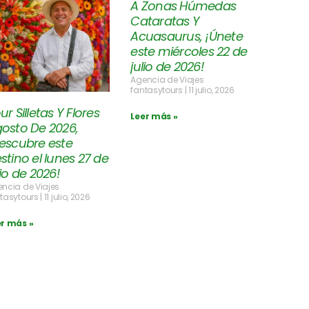
A Zonas Húmedas
Cataratas Y
Acuasaurus, ¡Únete
este miércoles 22 de
julio de 2026!
Agencia de Viajes
fantasytours
11 julio, 2026
ur Silletas Y Flores
Leer más »
osto De 2026,
escubre este
stino el lunes 27 de
lio de 2026!
ncia de Viajes
tasytours
11 julio, 2026
er más »