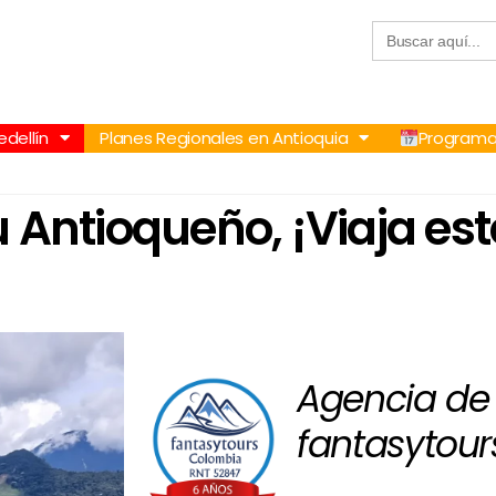
Buscar:
57 305 232 7115
+57 305 3890448
dellín
Planes Regionales en Antioquia
Programa
 Antioqueño, ¡Viaja es
Agencia de 
fantasytour